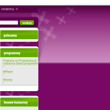
zarejestruj
Polecamy
Najnowsze programy
Programy na Programosy.pl -
codzienna dawka programów
-
AllPlayer
-
Winamp
-
Losowe filmiki