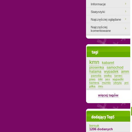
Informacje
Statystyki
Najczęściej oglądane
Najczęściej
komentowane
Tagi
kmn
kabaret
piosenka
samochod
halama
wypadek
amm
parodia
walka
taniec
piwo
triki
sex
wypadki
kamera
mumio
ukryta
ani
pilka
mru
więcej tagów
Dodający top-5
borsuk
1206 dodanych