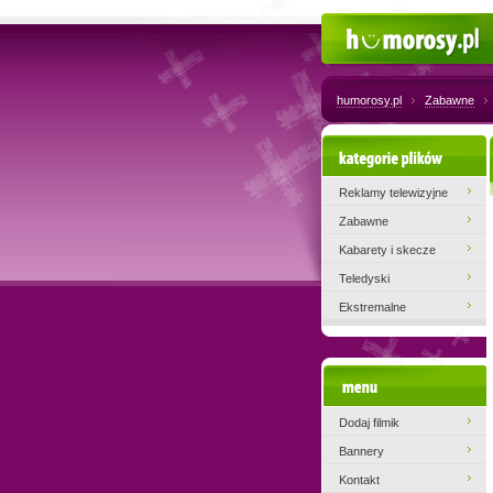
Humorosy.pl
humorosy.pl
Zabawne
Kategorie plików
Reklamy telewizyjne
Zabawne
Kabarety i skecze
Teledyski
Ekstremalne
Menu
Dodaj filmik
Bannery
Kontakt