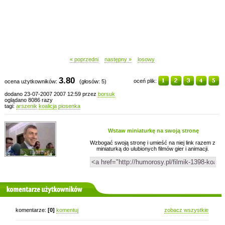
« poprzedni
następny »
losowy
3.80
oceń plik:
ocena użytkowników:
(głosów: 5)
dodano 23-07-2007 2007 12:59 przez
borsuk
oglądano 8086 razy
tagi:
arszenik
koalicja
piosenka
Wstaw miniaturkę na swoją stronę
Wzbogać swoją stronę i umieść na niej link razem z
miniaturką do ulubionych filmów gier i animacji.
komentarze użytkowników
komentarze:
[0]
komentuj
zobacz wszystkie