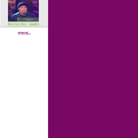
Ani mru mru - wiadro
więcej...