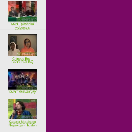
KMN - piosenka
wyborcza
Chinese Boy -
Backstreet Boy
KMN - dziewczyny
Kabaret Moralnego
Niepokoju - Hiuston