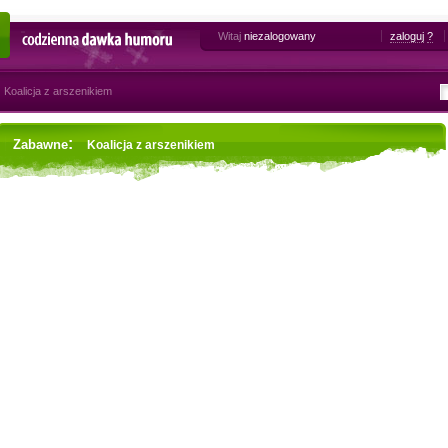
Witaj
niezalogowany
zaloguj
?
Codzienna dawka humoru
Koalicja z arszenikiem
:
Zabawne
Koalicja z arszenikiem