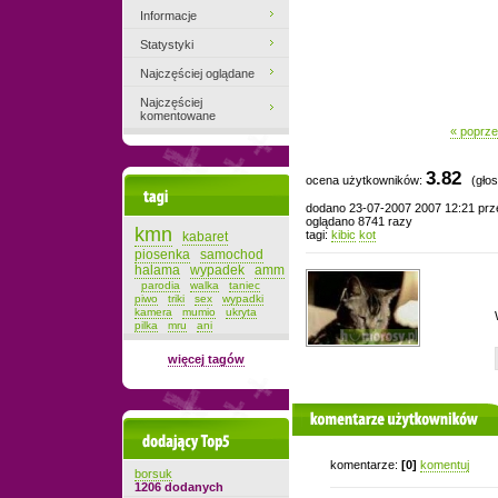
Informacje
Statystyki
Najczęściej oglądane
Najczęściej
komentowane
« poprze
3.82
ocena użytkowników:
(głos
Tagi
dodano 23-07-2007 2007 12:21 pr
oglądano 8741 razy
kmn
tagi:
kibic
kot
kabaret
piosenka
samochod
halama
wypadek
amm
parodia
walka
taniec
piwo
triki
sex
wypadki
kamera
mumio
ukryta
pilka
mru
ani
więcej tagów
komentarze użytkowników
Dodający top-5
komentarze:
[0]
komentuj
borsuk
1206 dodanych