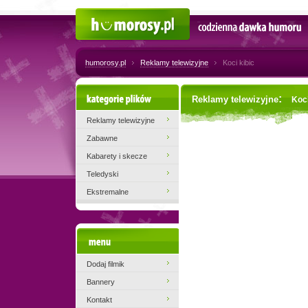
Humorosy.pl
Codzienna dawka humoru
humorosy.pl
Reklamy telewizyjne
Koci kibic
Kategorie plików
:
Reklamy telewizyjne
Koci
Reklamy telewizyjne
Zabawne
Kabarety i skecze
Teledyski
Ekstremalne
Menu
Dodaj filmik
Bannery
Kontakt