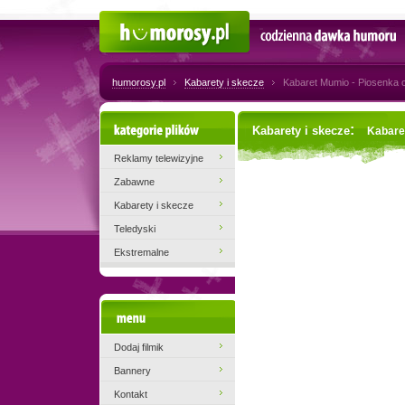
Humorosy.pl
Codzienna dawka humoru
humorosy.pl
Kabarety i skecze
Kabaret Mumio - Piosenka 
Kategorie plików
:
Kabarety i skecze
Kabare
Reklamy telewizyjne
Zabawne
Kabarety i skecze
Teledyski
Ekstremalne
Menu
Dodaj filmik
Bannery
Kontakt