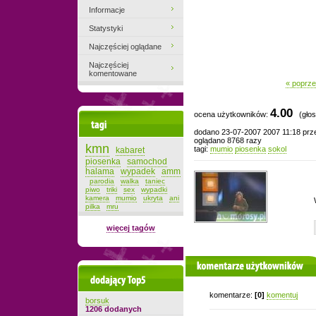
Informacje
Statystyki
Najczęściej oglądane
Najczęściej
komentowane
« poprze
4.00
ocena użytkowników:
(głos
Tagi
dodano 23-07-2007 2007 11:18 pr
oglądano 8768 razy
kmn
tagi:
mumio
piosenka
sokol
kabaret
piosenka
samochod
halama
wypadek
amm
parodia
walka
taniec
piwo
triki
sex
wypadki
kamera
mumio
ukryta
ani
pilka
mru
więcej tagów
komentarze użytkowników
Dodający top-5
komentarze:
[0]
komentuj
borsuk
1206 dodanych