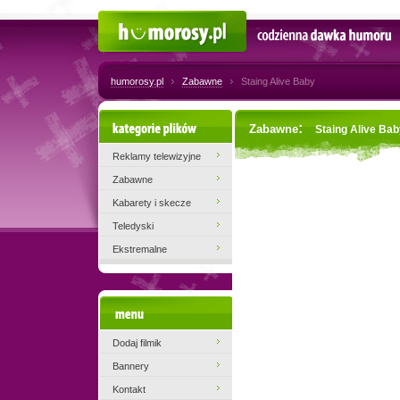
Humorosy.pl
Codzienna dawka humoru
humorosy.pl
Zabawne
Staing Alive Baby
Kategorie plików
:
Zabawne
Staing Alive Ba
Reklamy telewizyjne
Zabawne
Kabarety i skecze
Teledyski
Ekstremalne
Menu
Dodaj filmik
Bannery
Kontakt