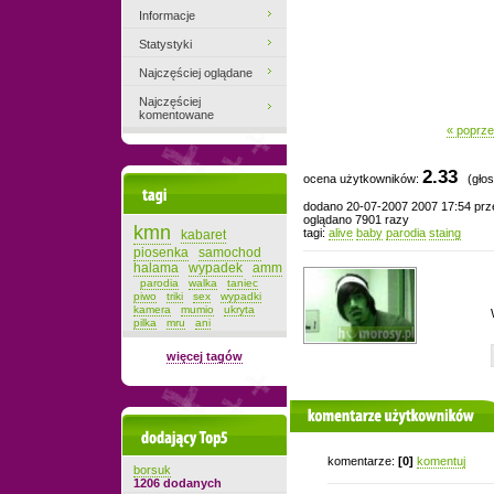
Informacje
Statystyki
Najczęściej oglądane
Najczęściej
komentowane
« poprze
2.33
ocena użytkowników:
(głos
Tagi
dodano 20-07-2007 2007 17:54 pr
oglądano 7901 razy
kmn
tagi:
alive
baby
parodia
staing
kabaret
piosenka
samochod
halama
wypadek
amm
parodia
walka
taniec
piwo
triki
sex
wypadki
kamera
mumio
ukryta
pilka
mru
ani
więcej tagów
komentarze użytkowników
Dodający top-5
komentarze:
[0]
komentuj
borsuk
1206 dodanych