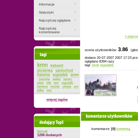
Informacje
Statystyki
Najczęściej oglądane
Najczęściej
komentowane
« poprze
3.86
ocena użytkowników:
(głos
Tagi
dodano 20-07-2007 2007 17:23 pr
oglądano 8394 razy
kmn
tagi:
skok
wypadek
kabaret
piosenka
samochod
halama
wypadek
amm
parodia
walka
taniec
piwo
triki
sex
wypadki
kamera
mumio
ukryta
ani
pilka
mru
więcej tagów
komentarze użytkowników
Dodający top-5
komentarze:
[0]
komentuj
borsuk
1206 dodanych