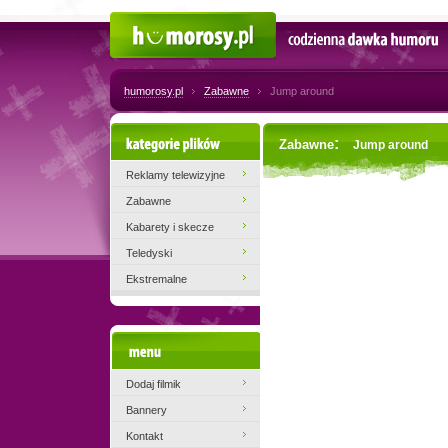
Humorosy.pl
Codzienna dawka humoru
humorosy.pl
Zabawne
Jump around
Kategorie plików
:
Zabawne
Jump around
Reklamy telewizyjne
Zabawne
Kabarety i skecze
Teledyski
Ekstremalne
Menu
Dodaj filmik
Bannery
Kontakt