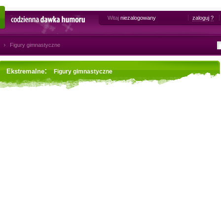
Witaj
niezalogowany
zaloguj
?
Codzienna dawka humoru
Figury gimnastyczne
:
Ekstremalne
Figury gimnastyczne