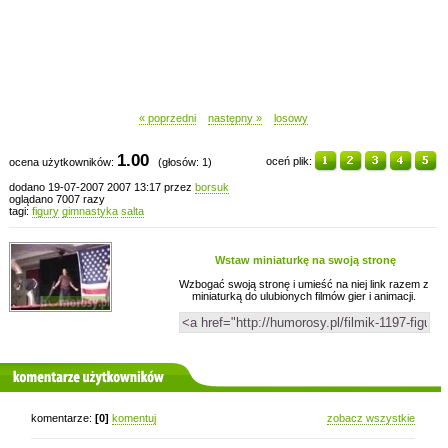
« poprzedni
następny »
losowy
1.00
oceń plik:
ocena użytkowników:
(głosów: 1)
dodano 19-07-2007 2007 13:17 przez
borsuk
oglądano 7007 razy
tagi:
figury
gimnastyka
salta
Wstaw miniaturkę na swoją stronę
Wzbogać swoją stronę i umieść na niej link razem z
miniaturką do ulubionych filmów gier i animacji.
komentarze użytkowników
komentarze:
[0]
komentuj
zobacz wszystkie