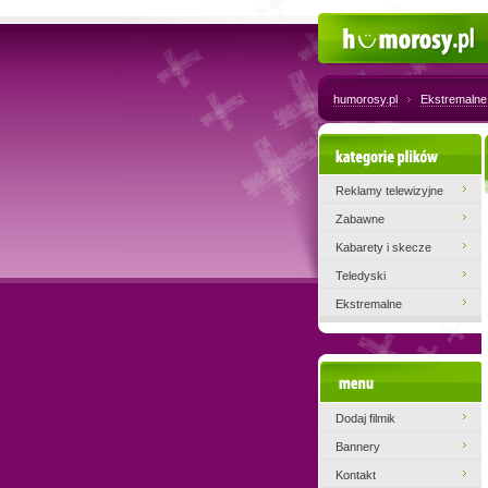
Humorosy.pl
humorosy.pl
Ekstremalne
Kategorie plików
Reklamy telewizyjne
Zabawne
Kabarety i skecze
Teledyski
Ekstremalne
Menu
Dodaj filmik
Bannery
Kontakt