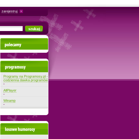
zarejestruj
Polecamy
Najnowsze programy
Programy na Programosy.pl -
codzienna dawka programów
-
AllPlayer
-
Winamp
-
Losowe filmiki