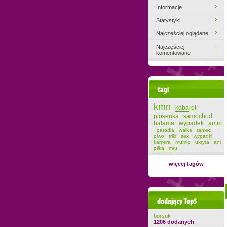
Informacje
Statystyki
Najczęściej oglądane
Najczęściej
komentowane
Tagi
kmn
kabaret
piosenka
samochod
halama
wypadek
amm
parodia
walka
taniec
piwo
triki
sex
wypadki
kamera
mumio
ukryta
ani
pilka
mru
więcej tagów
Dodający top-5
borsuk
1206 dodanych