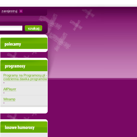
zarejestruj
Polecamy
Najnowsze programy
Programy na Programosy.pl -
codzienna dawka programów
-
AllPlayer
-
Winamp
-
Losowe filmiki