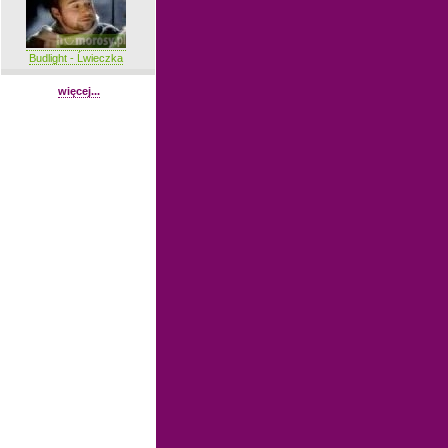
Budlight - Ĺwieczka
więcej...