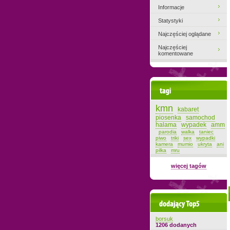
Informacje
Statystyki
Najczęściej oglądane
Najczęściej
komentowane
Tagi
kmn
kabaret
piosenka
samochod
halama
wypadek
amm
parodia
walka
taniec
piwo
triki
sex
wypadki
kamera
mumio
ukryta
ani
pilka
mru
więcej tagów
Dodający top-5
borsuk
1206 dodanych