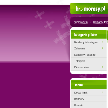
Humorosy.pl
humorosy.pl
Reklamy tel
Kategorie plików
Reklamy telewizyjne
Zabawne
Kabarety i skecze
Teledyski
Ekstremalne
Menu
Dodaj filmik
Bannery
Kontakt