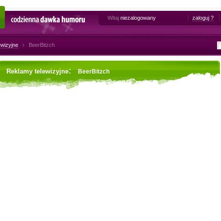
Witaj
niezalogowany
zaloguj
?
Codzienna dawka humoru
ewizyjne
BeerBitzch
:
Reklamy telewizyjne
BeerBitzch