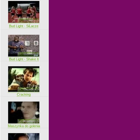
Bud Light - SiĹacze
Bud Light - Shake It
Cracking
Maszynka do golenia