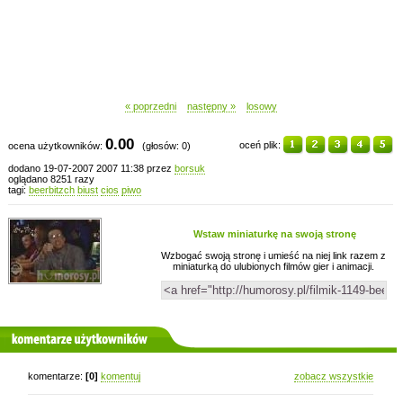
« poprzedni
następny »
losowy
0.00
oceń plik:
ocena użytkowników:
(głosów: 0)
dodano 19-07-2007 2007 11:38 przez
borsuk
oglądano 8251 razy
tagi:
beerbitzch
biust
cios
piwo
Wstaw miniaturkę na swoją stronę
Wzbogać swoją stronę i umieść na niej link razem z
miniaturką do ulubionych filmów gier i animacji.
komentarze użytkowników
komentarze:
[0]
komentuj
zobacz wszystkie