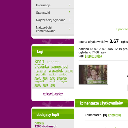
Informacje
Statystyki
Najczęściej oglądane
Najczęściej
« poprze
komentowane
3.67
ocena użytkowników:
(głos
dodano 18-07-2007 2007 12:19 pr
Tagi
oglądano 7466 razy
tagi:
lepper
polka
kmn
kabaret
piosenka
samochod
halama
wypadek
amm
parodia
walka
taniec
piwo
triki
sex
kamera
wypadki
mumio
ukryta
pilka
mru
ani
więcej tagów
komentarze użytkowników
Dodający top-5
komentarze:
[0]
komentuj
borsuk
1206 dodanych