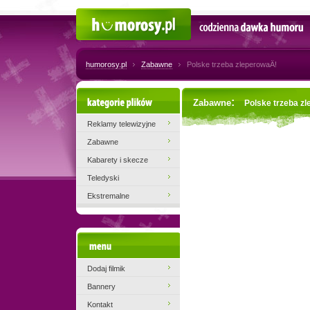
Humorosy.pl
Codzienna dawka humoru
humorosy.pl
Zabawne
Polske trzeba zleperowaÄ!
Kategorie plików
:
Zabawne
Polske trzeba zl
Reklamy telewizyjne
Zabawne
Kabarety i skecze
Teledyski
Ekstremalne
Menu
Dodaj filmik
Bannery
Kontakt