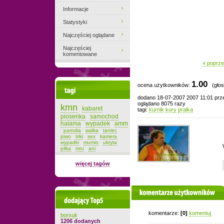
Informacje
Statystyki
Najczęściej oglądane
Najczęściej
komentowane
« poprze
1.00
ocena użytkowników:
(głos
Tagi
dodano 18-07-2007 2007 11:01 pr
oglądano 8075 razy
kmn
kabaret
tagi:
kurnik
kury
pralka
piosenka
samochod
halama
wypadek
amm
parodia
walka
taniec
piwo
triki
sex
kamera
wypadki
mumio
ukryta
pilka
mru
ani
więcej tagów
komentarze użytkowników
Dodający top-5
komentarze:
[0]
komentuj
borsuk
1206 dodanych