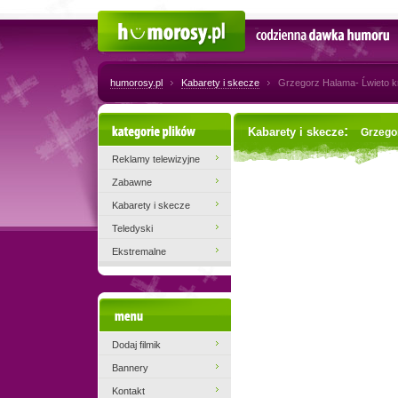
Humorosy.pl
Codzienna dawka humoru
humorosy.pl
Kabarety i skecze
Grzegorz Halama- Ĺwieto k
Kategorie plików
:
Kabarety i skecze
Grzegor
Reklamy telewizyjne
Zabawne
Kabarety i skecze
Teledyski
Ekstremalne
Menu
Dodaj filmik
Bannery
Kontakt